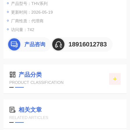
产品型号：THV系列
·温度下降速率:+100°C→-40°℃,>2°C/分钟。
更新时间：2026-05-19
·湿度范围:20%RH~98%RH。
厂商性质：代理商
访问量：742
18916012783
产品咨询
产品分类
PRODUCT CLASSIFICATION
相关文章
RELATED ARTICLES