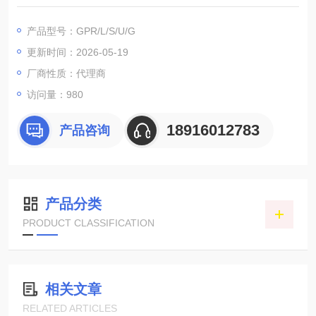
40 模式可编程控制器、具有多种语言选择、试验数据U 盘存储。
故障追溯功能、试验箱发生故障之前的运行状态会被自动记录并
产品型号：GPR/L/S/U/G
保存。
更新时间：2026-05-19
标配左右电缆孔、便于实施通电连线、进行多项测量。
满足多项国际安全规格要求。
厂商性质：代理商
访问量：980
18916012783
产品咨询
产品分类
PRODUCT CLASSIFICATION
相关文章
RELATED ARTICLES