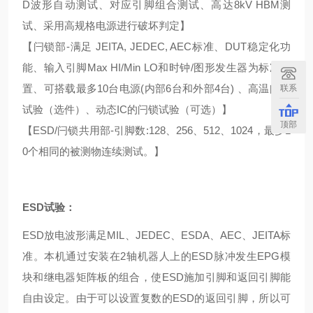
D波形自动测试、对应引脚组合测试、高达8kV HBM测
试、采用高规格电源进行破坏判定】
【闩锁部-满足 JEITA, JEDEC, AEC标准、DUT稳定化功
能、输入引脚Max HI/Min LO和时钟/图形发生器为标准配
置、可搭载最多10台电源(内部6台和外部4台) 、高温闩锁
联系
试验（选件）、动态IC的闩锁试验（可选）】
顶部
【ESD/闩锁共用部-引脚数:128、256、512、1024，最多1
0个相同的被测物连续测试。】
ESD试验：
ESD放电波形满足MIL、JEDEC、ESDA、AEC、JEITA标
准。本机通过安装在2轴机器人上的ESD脉冲发生EPG模
块和继电器矩阵板的组合，使ESD施加引脚和返回引脚能
自由设定。由于可以设置复数的ESD的返回引脚，所以可