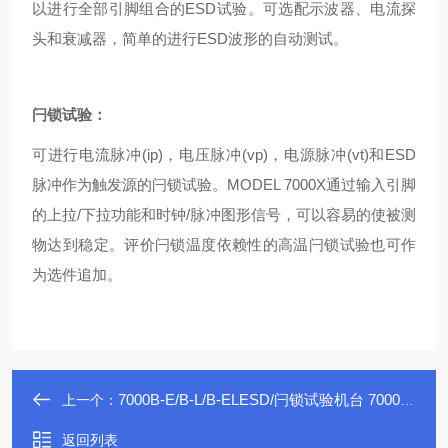
以进行全部引脚组合的ESD试验。可选配示波器、电流探
头和衰减器，简单的进行ESD波形的自动测试。
闩锁试验：
可进行电流脉冲(ip)，电压脉冲(vp)，电源脉冲(vt)和ESD
脉冲作为触发源的闩锁试验。MODEL 7000X通过输入引脚
的上拉/下拉功能和时钟/脉冲图形信号，可以容易的使被测
物达到稳定。评价闩锁温度依赖性的高温闩锁试验也可作
为选件追加。
7000B-E/B-L/B-ELESD/闩锁试验机台 7000B系列
上一个：
返回列表