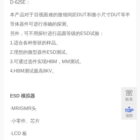
D-625E：
本产品对于目视困难的微细间距DUT和微小尺寸DUT等半
导体器件可进行准确的探测。
另外，可不用探针进行晶圆等级的ESD试验：
1.适合各种形状的样品。
2.理想的微型器件ESD测试。
3.可通过选件实现HBM，MM测试。
4.HBM测试最高8KV。
ESD 模拟器
联系
·MR/GMR头
顶部
·小零件、芯片
·LCD 板