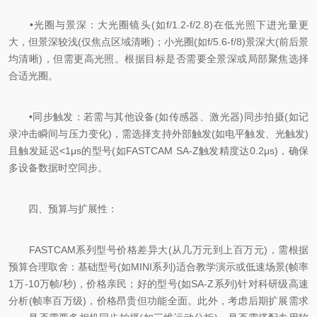
•光圈与景深：大光圈镜头(如f/1.2-f/2.8)在低光照下进光量更
大，但景深较浅(仅焦点区域清晰)；小光圈(如f/5.6-f/8)景深大(前后景
均清晰)，但需更高光照。根据目标是否需要全景深或局部聚焦选择
合适光圈。
•同步触发：若需与其他设备(如传感器、激光器)同步拍摄(如记
录冲击瞬间与压力变化)，需选择支持外部触发(如电平触发、光触发)
且触发延迟<1μs的型号(如FASTCAM SA-Z触发精度达0.2μs)，确保
多设备数据时空同步。
四、预算与扩展性：
FASTCAM系列型号价格差异大(从几万元到上百万元)，需根据
预算合理取舍：基础型号(如MINI系列)适合教学演示或低速场景(帧率
1万-10万帧/秒)，价格亲民；好的型号(如SA-Z系列)针对科研级高速
分析(帧率百万级)，价格昂贵但功能全面。此外，考虑后期扩展需求