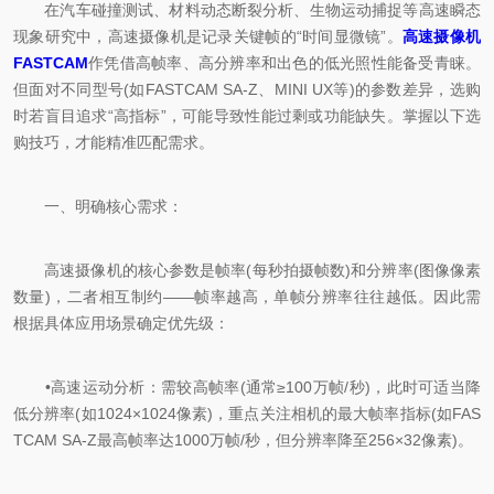
在汽车碰撞测试、材料动态断裂分析、生物运动捕捉等高速瞬态
现象研究中，高速摄像机是记录关键帧的“时间显微镜”。
高速摄像机
FASTCAM
作凭借高帧率、高分辨率和出色的低光照性能备受青睐。
但面对不同型号(如FASTCAM SA-Z、MINI UX等)的参数差异，选购
时若盲目追求“高指标”，可能导致性能过剩或功能缺失。掌握以下选
购技巧，才能精准匹配需求。
一、明确核心需求：
高速摄像机的核心参数是帧率(每秒拍摄帧数)和分辨率(图像像素
数量)，二者相互制约——帧率越高，单帧分辨率往往越低。因此需
根据具体应用场景确定优先级：
•高速运动分析：需较高帧率(通常≥100万帧/秒)，此时可适当降
低分辨率(如1024×1024像素)，重点关注相机的最大帧率指标(如FAS
TCAM SA-Z最高帧率达1000万帧/秒，但分辨率降至256×32像素)。