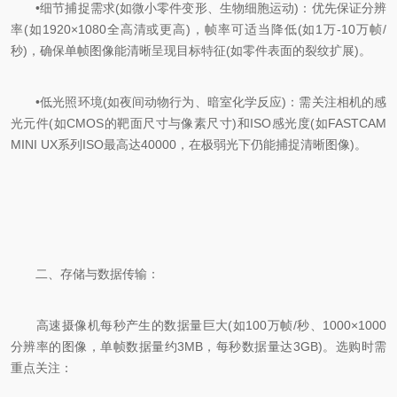
•细节捕捉需求(如微小零件变形、生物细胞运动)：优先保证分辨
率(如1920×1080全高清或更高)，帧率可适当降低(如1万-10万帧/
秒)，确保单帧图像能清晰呈现目标特征(如零件表面的裂纹扩展)。
•低光照环境(如夜间动物行为、暗室化学反应)：需关注相机的感
光元件(如CMOS的靶面尺寸与像素尺寸)和ISO感光度(如FASTCAM
MINI UX系列ISO最高达40000，在极弱光下仍能捕捉清晰图像)。
二、存储与数据传输：
高速摄像机每秒产生的数据量巨大(如100万帧/秒、1000×1000
分辨率的图像，单帧数据量约3MB，每秒数据量达3GB)。选购时需
重点关注：