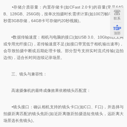
•存储介质容量：内置存储卡(如CFast 2.0卡)的容量(常见64G
B、128GB、256GB)，按单次拍摄时长需求计算(如100万帧/秒拍摄1
联系
秒需3GB存储，64GB卡可存储约20秒视频)。
顶部
•数据传输速度：相机与电脑的接口(如USB 3.0、10Gbps以太网
或专用光纤接口)，若传输速度不足(如接口带宽低于相机输出速率)，
会导致拍摄中断或后期处理卡顿。部分型号支持实时流式传输(边拍
边传)，适合长时间连续记录场景。
三、镜头与兼容性：
高速摄像机的最终成像效果依赖镜头匹配度：
•镜头接口：确认相机支持的镜头卡口(如C口、F口)，并选择与
拍摄距离匹配的镜头焦距(如近距离微距拍摄选短焦镜头，远距离大
场景选长焦镜头)。