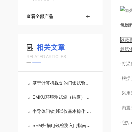
查看全部产品
氢燃
这款
相关文章
测试
RELATED ARTICLES
·将
·根
基于计算机视觉的闩锁试验机台自动检测研究
·采
EMKU环境测试箱（结露）湿热交变试验箱的专用操作注意事项
·内
半导体闩锁测试仪基本操作,新手不得不看
·包
SEM扫描电镜检测入门指南：从样品制备到图像解读