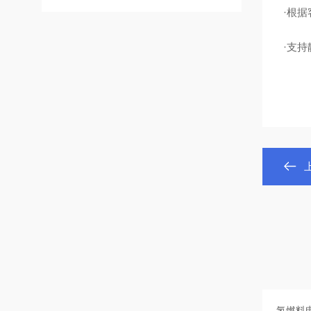
·根
·支